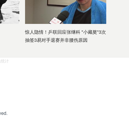
惊人隐情！乒联回应张继科 "小藏獒"3次
抽签3易对手退赛并非腰伤原因
站统计
ved.