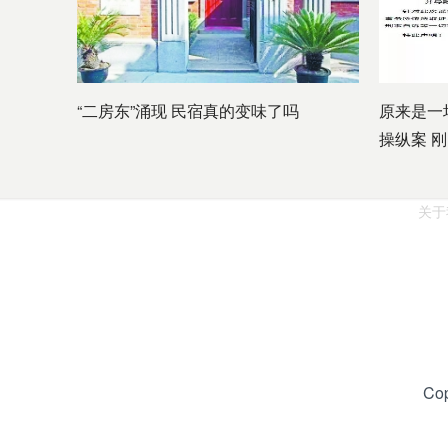
“二房东”涌现 民宿真的变味了吗
原来是一
操纵案 
关于
Co